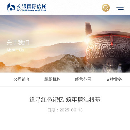
关于我们
About Us
公司简介
组织机构
经营范围
支柱业务
追寻红色记忆 筑牢廉洁根基
日期：2025-06-13