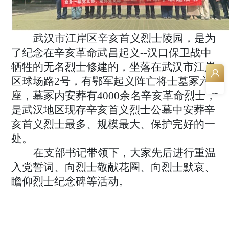
武汉市江岸区辛亥首义烈士陵园，是为
了纪念在辛亥革命武昌起义
--
汉口保卫战中
牺牲的无名烈士修建的，坐落在武汉市江岸
区球场路
2
号，有鄂军起义阵亡将士墓冢六
座，墓冢内安葬有
4000
余名辛亥革命烈士，
是武汉地区现存辛亥首义烈士公墓中安葬辛
亥首义烈士最多、规模最大、保护完好的一
处。
在支部书记带领下，大家先后进行重温
入党誓词、向烈士敬献花圈、向烈士默哀、
瞻仰烈士纪念碑等活动。