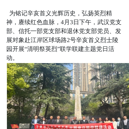
为铭记辛亥首义光辉历史，弘扬英烈精
神，赓续红色血脉，
4
月
3
日下午，武汉党支
部、信托一部党支部和退休党支部党员、发
展对象赴江岸区球场路
2
号辛亥首义烈士陵
园开展“清明祭英烈”联学联建主题党日活
动。