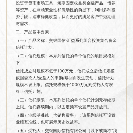
投资于货币市场工具、短期固定收益类金融产品、债券
等资产，在兼顾安全性和流动性的前提下，利用多种投
资手段，追求稳健收益，从而更好的满足客户中短期理
财需求。
二、产品基本要素
（一）产品名称：交银国信·汇益系列组合投资集合资金
信托计划。
（二）信托规模：本系列信托的单个信托的项目规模如
下：
信托成立时规模不低于100万元，信托成立后信托规模
依据委托人/受益人的申购/赎回而发生变动，信托计划
规模不设上限。信托规模低于1000万元则受托人有权
终止信托计划。
（三）信托期限：本系列信托的单个信托计划无存续期
上限。信托存续期内，以固定频率设置产品开放日。
（四）业绩基准线（含销售费率）：该系列信托可设置
业绩基准线，也可展示历史收益率。
（五）受托人：交银国际信托有限公司（以下或简称“我